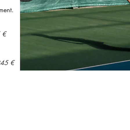
ment.
5 €
945 €