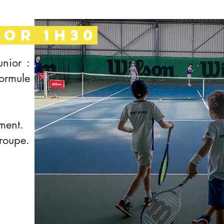
IOR 1h30
unior :
ormule
ment.
roupe.