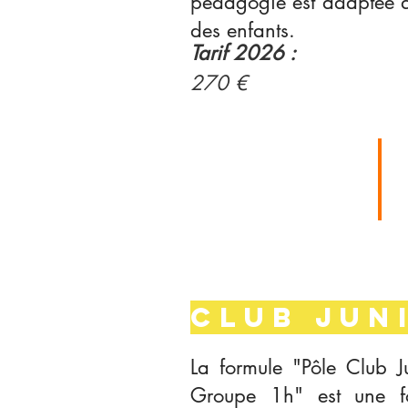
pédagogie est adaptée à
des enfants.
Tarif
2026 :
270 €
LE MOT DU
RÉFÉRENT
CLUB JUN
La formule "Pôle Club J
Groupe 1h" est une f