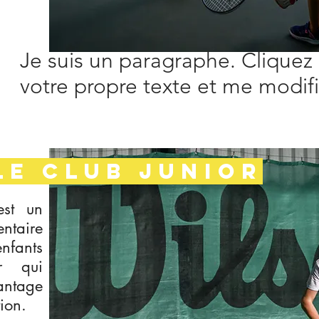
Je suis un paragraphe. Cliquez 
votre propre texte et me modifie
LE CLUB JUNIOR
est un
ntaire
nfants
r qui
vantage
tion.