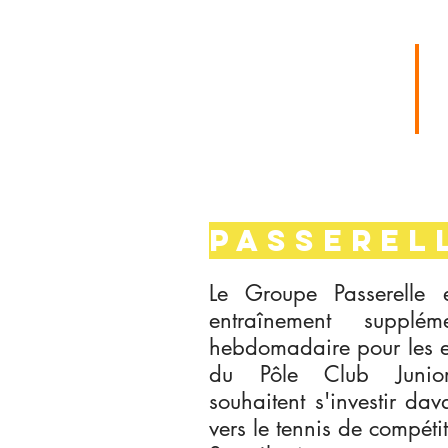
LE MOT DU
RÉFÉRENT
PASSEREL
Le Groupe Passerelle 
entraînement suppléme
hebdomadaire pour les e
du Pôle Club Junio
souhaitent s'investir da
vers le tennis de compéti