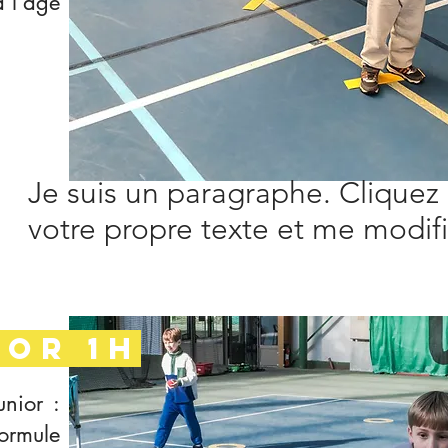
 l'âge
Je suis un paragraphe. Cliquez 
votre propre texte et me modifie
IOR 1h
unior :
ormule