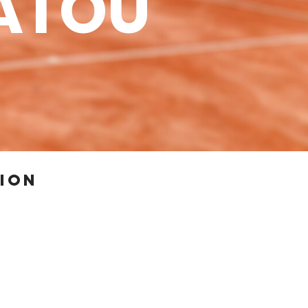
HATOU
tion